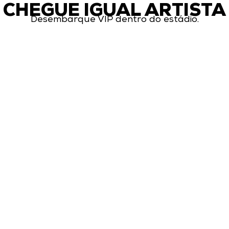
CHEGUE IGUAL ARTISTA
Desembarque VIP dentro do estádio.