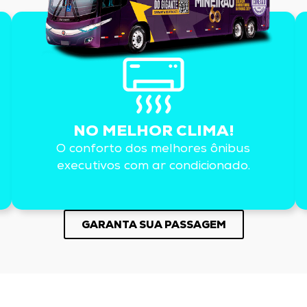
NO MELHOR CLIMA!
O conforto dos melhores ônibus
executivos com ar condicionado.
GARANTA SUA PASSAGEM