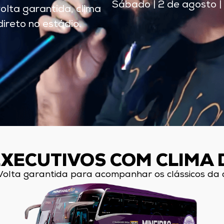
Sábado | 2 de agosto |
olta garantida, clima
reto no estádio.
EXECUTIVOS COM CLIMA 
 Volta garantida para acompanhar os clássicos da 