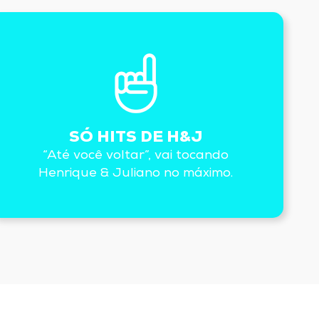
SÓ HITS DE H&J
“Até você voltar”, vai tocando
Henrique & Juliano no máximo.