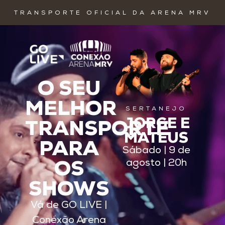
TRANSPORTE OFICIAL DA ARENA MRV
O SEU
MELHOR
SERTANEJO
JORGE E
TRANSPORTE
MATEUS
PARA
Sábado | 9 de
OS
agosto | 20h
SHOWS
Vá de GO LIVE |
Conexão Arena