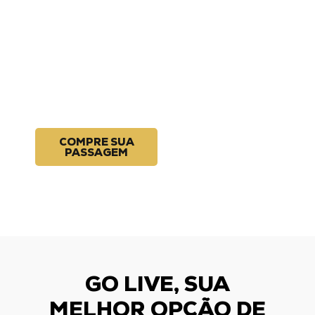
MRV: ida e volta
garantida, clima
de jogo no
caminho e
desembarque VIP
direto no estádio.
COMPRE SUA
PASSAGEM
GO LIVE, SUA
MELHOR OPÇÃO DE