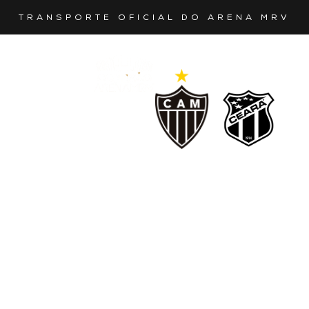
TRANSPORTE OFICIAL DO ARENA MRV
O SEU
MELHOR
TRANSPORTE
BRASILEIRÃO
ATLÉTICO
PARA
VS
OS
CEARÁ
JOGOS
Sábado | 25 de
outubro | 16h
Vá de GO LIVE |
Conexão Arena