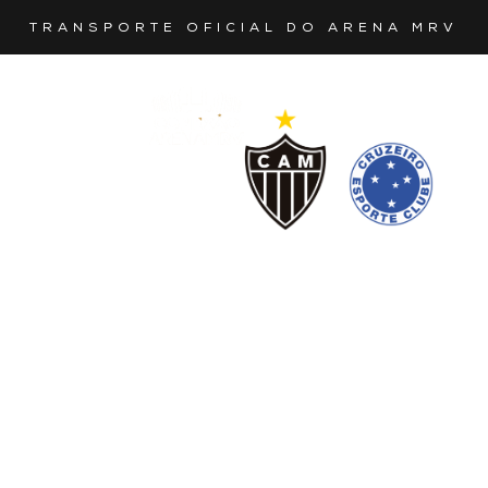
TRANSPORTE OFICIAL DO ARENA MRV
O SEU
MELHOR
TRANSPORTE
CAMPEONATO
MINEIRO
PARA
ATLÉTICO
VS
OS
CRUZEIRO
JOGOS
Domingo | 25 de
janeiro | 18h
Vá de GO LIVE |
Conexão Arena