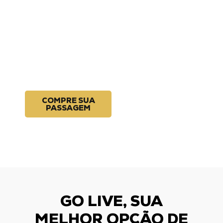
MRV: ida e volta
garantida, clima
de jogo no
caminho e
desembarque VIP
direto no estádio.
COMPRE SUA
PASSAGEM
GO LIVE, SUA
MELHOR OPÇÃO DE