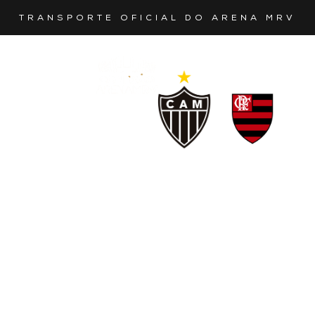
TRANSPORTE OFICIAL DO ARENA MRV
O SEU
MELHOR
TRANSPORTE
COPA DO
BRASIL
PARA
ATLÉTICO
VS
OS
FLAMENGO
JOGOS
Quarta | 6 de
agosto | 18h
Vá de GO LIVE |
Conexão Arena