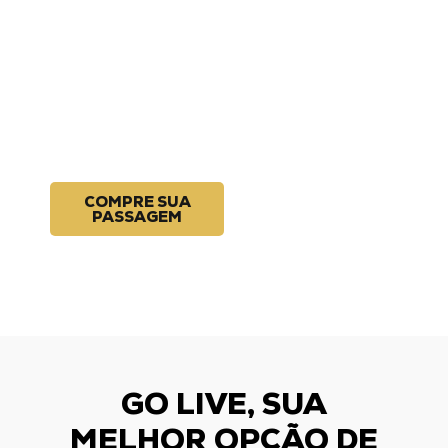
MRV: ida e volta
garantida, clima
de jogo no
caminho e
desembarque VIP
direto no estádio.
COMPRE SUA
PASSAGEM
GO LIVE, SUA
MELHOR OPÇÃO DE